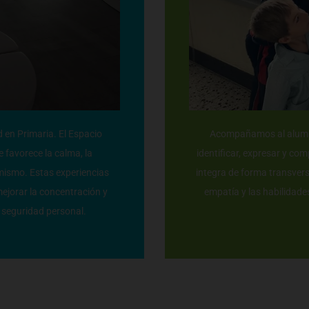
d en Primaria. El Espacio
Acompañamos al alumna
 favorece la calma, la
identificar, expresar y c
mismo. Estas experiencias
integra de forma transversa
ejorar la concentración y
empatía y las habilidade
la seguridad personal.