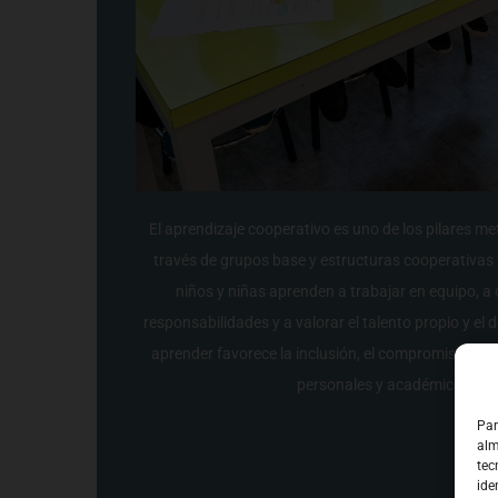
El aprendizaje cooperativo es uno de los pilares m
través de grupos base y estructuras cooperativas 
niños y niñas aprenden a trabajar en equipo, a
responsabilidades y a valorar el talento propio y el
aprender favorece la inclusión, el compromiso y la
personales y académicos fut
Par
alm
tec
ide