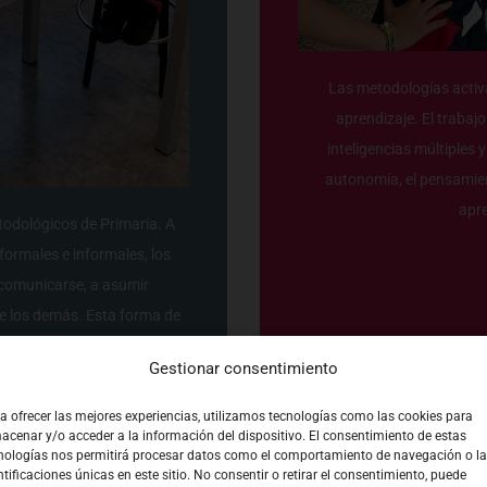
Las metodologías activ
aprendizaje. El trabajo
inteligencias múltiples 
autonomía, el pensamient
apre
etodológicos de Primaria. A
formales e informales, los
 comunicarse, a asumir
 de los demás. Esta forma de
 preparación para los retos
Gestionar consentimiento
uros.
a ofrecer las mejores experiencias, utilizamos tecnologías como las cookies para
acenar y/o acceder a la información del dispositivo. El consentimiento de estas
nologías nos permitirá procesar datos como el comportamiento de navegación o l
ntificaciones únicas en este sitio. No consentir o retirar el consentimiento, puede