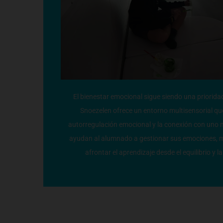
El bienestar emocional sigue siendo una priorida
Snoezelen ofrece un entorno multisensorial que
autorregulación emocional y la conexión con uno 
ayudan al alumnado a gestionar sus emociones, m
afrontar el aprendizaje desde el equilibrio y 