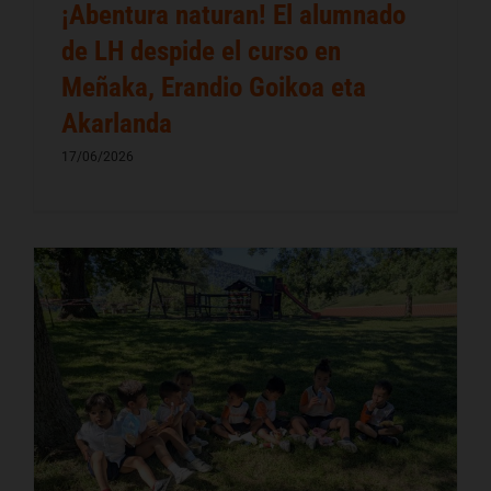
¡Abentura naturan! El alumnado
de LH despide el curso en
Meñaka, Erandio Goikoa eta
Akarlanda
17/06/2026