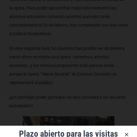
la ópera. Para poder aprovechar mejor este momento los
alumnos estuvieron tomando apuntes que más tarde,
concretamente el 20 de febrero, han completado con una visita
al palacio Euskalduna.
En este segunda fase, los alumnos han podido ver de primera
mano cómo se monta una ópera: camerinos, atrezzo,
escenario…y los técnicos preparando todo para la tarde
porque la ópera “ Maria Stuarde” de Gaetano Donizetti se
representará al público.
¡¡¡Un privilegio poder participar de esta actividad y un recuerdo
inolvidable!!!
Plazo abierto para las visitas