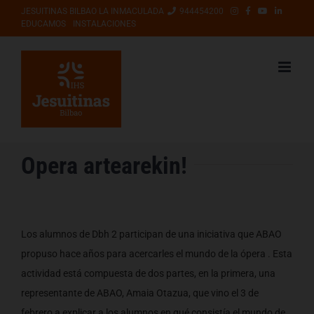
Saltar
JESUITINAS BILBAO LA INMACULADA
944454200
EDUCAMOS
INSTALACIONES
al
contenido
Opera artearekin!
Los alumnos de Dbh 2 participan de una iniciativa que ABAO
propuso hace años para acercarles el mundo de la ópera . Esta
actividad está compuesta de dos partes, en la primera, una
representante de ABAO, Amaia Otazua, que vino el 3 de
febrero,a explicar a los alumnos en qué consistía el mundo de