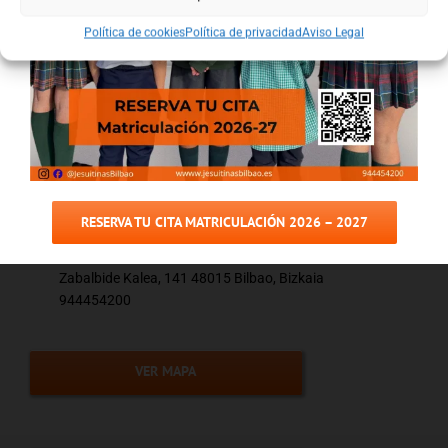
Política de cookies
Política de privacidad
Aviso Legal
Colegio
Jesuitinas Bilbao La
RESERVA TU CITA MATRICULACIÓN 2026 – 2027
Inmaculada
Zabalbide Kalea, 141 48015 Bilbao, Bizkaia
944454200
VER MAPA