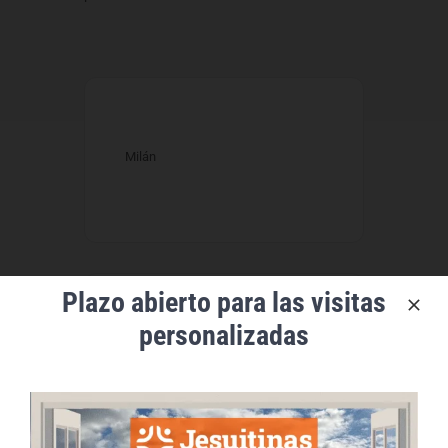
Milán
Plazo abierto para las visitas
personalizadas
FECHA
Feb 09 - 13 2026
¡Caducado!