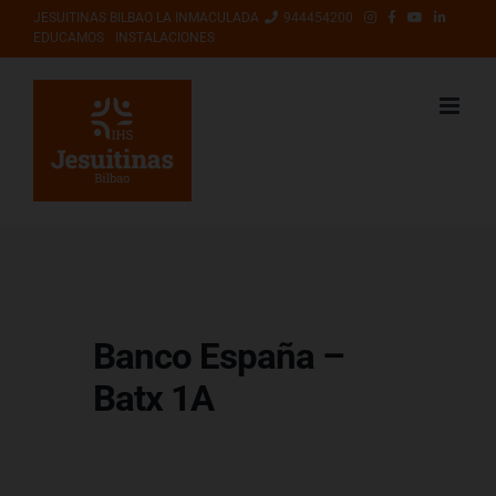
Saltar
JESUITINAS BILBAO LA INMACULADA
944454200
EDUCAMOS
INSTALACIONES
al
contenido
Banco España –
Batx 1A