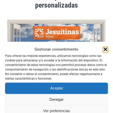
momento de la recogida
, donde los rostros de
personalizadas
satisfacción al ver el fruto de su propio sudor han sido el
mejor premio.
Este proyecto no solo nos enseña de dónde vienen los
alimentos, sino que fortalece nuestro vínculo con la tierra y el
trabajo colaborativo.
Gestionar consentimiento
“Plantar un huerto es creer en el mañana”
.
Para ofrecer las mejores experiencias, utilizamos tecnologías como las
cookies para almacenar y/o acceder a la información del dispositivo. El
consentimiento de estas tecnologías nos permitirá procesar datos como el
comportamiento de navegación o las identificaciones únicas en este sitio.
No consentir o retirar el consentimiento, puede afectar negativamente a
ciertas características y funciones.
Aceptar
Denegar
Ver preferencias