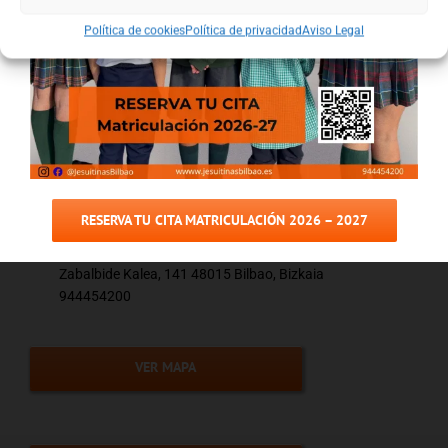
Política de cookies
Política de privacidad
Aviso Legal
Colegio
Jesuitinas Bilbao La
RESERVA TU CITA MATRICULACIÓN 2026 – 2027
Inmaculada
Zabalbide Kalea, 141 48015 Bilbao, Bizkaia
944454200
VER MAPA