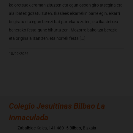
koloretsuak eraman zituzten eta egun osoan giro atsegina eta
alai batez gozatu zuten. Ikasleek elkarrekin barre egin, elkarri
begiratu eta egun berezi bat partekatu zuten, eta ikastetxea
benetako festa-gune bihurtu zen. Mozorro bakoitza berezia
eta originala izan zen, eta horrek festa [...]
18/02/2026
Colegio
Jesuitinas Bilbao La
Inmaculada
Zabalbide Kalea, 141 48015 Bilbao, Bizkaia