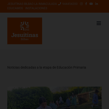
Saltar
JESUITINAS BILBAO LA INMACULADA
944454200
EDUCAMOS
INSTALACIONES
al
contenido
Noticias dedicadas a la etapa de Educación Primaria