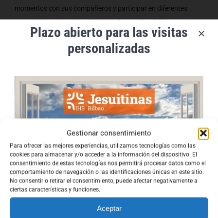
momentos con sus compañeros y participar en diferentes
actividades educativas y lúdicas relacionadas [...]
Plazo abierto para las visitas
personalizadas
18/03/2026
Gestionar consentimiento
Para ofrecer las mejores experiencias, utilizamos tecnologías como las
cookies para almacenar y/o acceder a la información del dispositivo. El
consentimiento de estas tecnologías nos permitirá procesar datos como el
comportamiento de navegación o las identificaciones únicas en este sitio.
No consentir o retirar el consentimiento, puede afectar negativamente a
ciertas características y funciones.
Aceptar